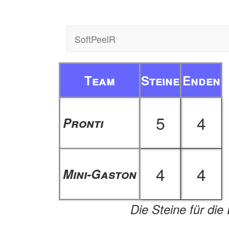
SoftPeelR
Team
Steine
Enden
5
4
Pronti
4
4
Mini-Gaston
Die Steine für die