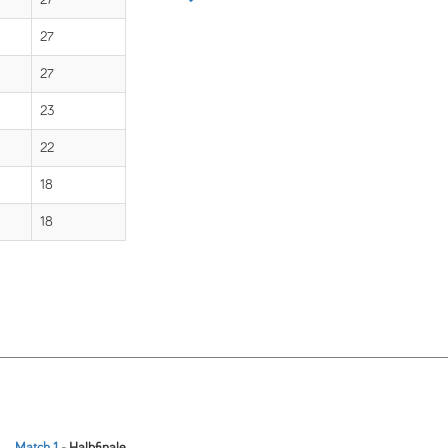
27
27
27
23
22
18
18