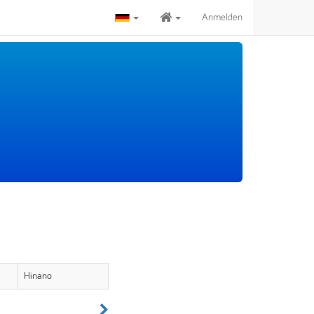
Anmelden
Hinano