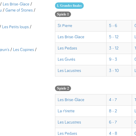
/
Les Brise-Glace
/
1. Grandes finales
u
/
Game of Stones
/
Spiele 1
St Pierre
5 - 6
/
Les Petits loups
/
Les Brise-Glace
5 - 12
Les Pedzes
3 - 12
jeun's
/
Les Copines
/
Les Givrés
9 - 3
Les Lacustres
3 - 10
L
Spiele 2
Les Brise-Glace
4 - 7
La r'tirette
8 - 2
Les Lacustres
6 - 7
Les Pedzes
4 - 8