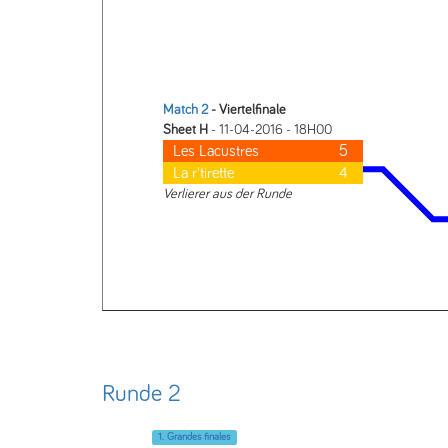
Match 2
- Viertelfinale
Sheet H
- 11-04-2016 - 18H00
Les Lacustres
5
La r'tirette
4
Verlierer aus der Runde
Runde 2
1. Grandes finales