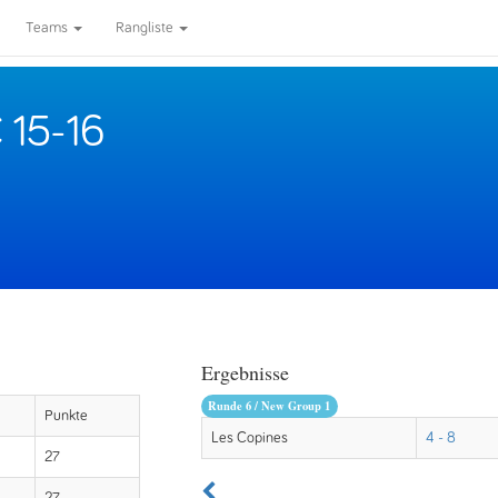
Teams
Rangliste
 15-16
Ergebnisse
Runde 6 / New Group 1
Punkte
Les Copines
4 - 8
27