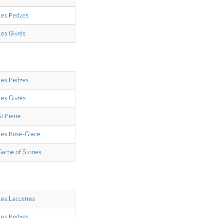
Les Pedzes
Les Givrés
Les Pedzes
Les Givrés
St Pierre
Les Brise-Glace
Game of Stones
Les Lacustres
Les Pedzes