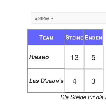
SoftPeelR
Team
Steine
Enden
13
5
Hinano
4
3
Les D'jeun's
Die Steine für die