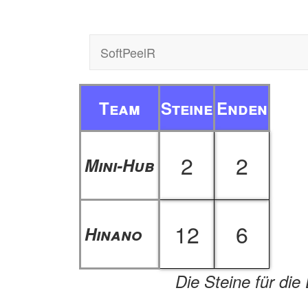
SoftPeelR
Team
Steine
Enden
2
2
Mini-Hub
12
6
Hinano
Die Steine für die