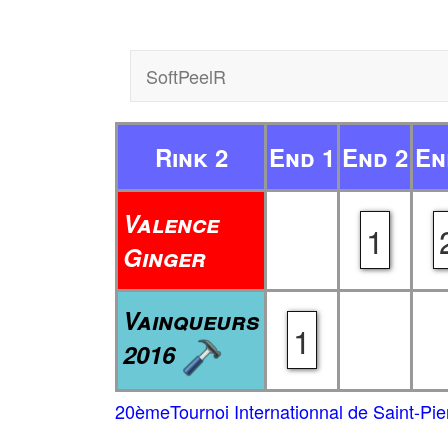
SoftPeelR
Rink 2
End 1
End 2
En
Valence
1
Ginger
Vainqueurs
1
2016
20èmeTournoi Internationnal de Saint-Pie