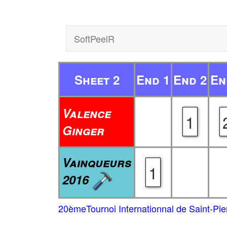
SoftPeelR
Sheet 2
End 1
End 2
En
Valence
1
Ginger
Vainqueurs
1
2016
20èmeTournoi Internationnal de Saint-Pie