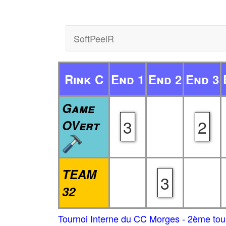
SoftPeelR
Rink C
End 1
End 2
End 3
Game
3
2
OVert
TEAM
3
32
Tournoi Interne du CC Morges - 2ème tou