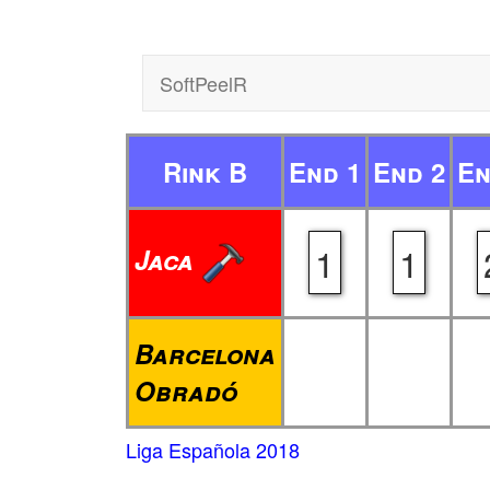
SoftPeelR
Rink B
End 1
End 2
En
1
1
Jaca
Barcelona
Obradó
Liga Española 2018