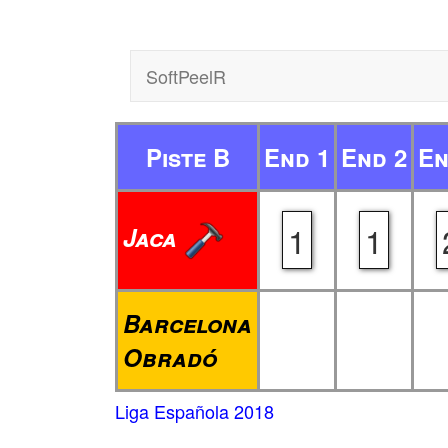
SoftPeelR
Piste B
End 1
End 2
En
1
1
Jaca
Barcelona
Obradó
Liga Española 2018