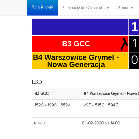
SoftPeelR
Eliminacje do Olimpiad...
Runde
1
1
B3 GCC
B4 Warszowice Grymel -
0
Nowa Generacja
LSD
B3 GCC
B4 Warszowice Grymel - Nowa 
152.8 + 199.6 = 352.4
79.3 + 515.0 = 594.3
Rink D
07-02-2020 bis 14:00