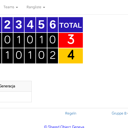
Teams
Rangliste
2
3
4
5
6
TOTAL
3
0
1
0
1
0
4
1
0
1
0
2
Generacja
Regeln
Gruppe B
© Shared Object, Geneva