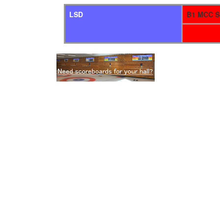
LSD
B1 MCC S