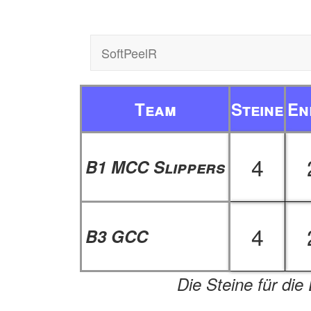
SoftPeelR
Team
Steine
En
4
B1 MCC Slippers
4
B3 GCC
Die Steine für die