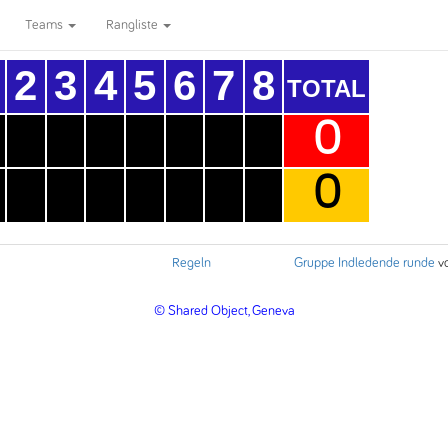
Teams
Rangliste
2
3
4
5
6
7
8
TOTAL
0
0
Regeln
Gruppe Indledende runde
v
© Shared Object, Geneva