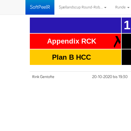
SoftPeelR
Sjællandscup Round-Rob...
Runde
1
Appendix RCK
Plan B HCC
Rink Gentofte
20-10-2020 bis 19:30