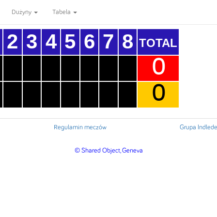
Dużyny
Tabela
2
3
4
5
6
7
8
TOTAL
0
0
Regulamin meczów
Grupa Indled
© Shared Object, Geneva