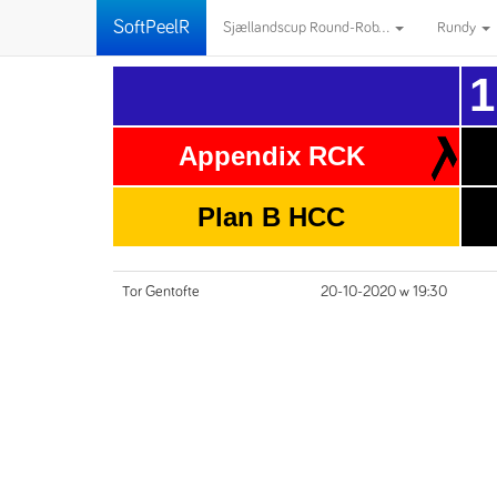
SoftPeelR
Sjællandscup Round-Rob...
Rundy
1
Appendix RCK
Plan B HCC
Tor Gentofte
20-10-2020 w 19:30