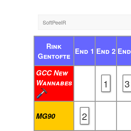
SoftPeelR
Rink
End 1
End 2
End
Gentofte
GCC New
1
3
Wannabes
2
MG90