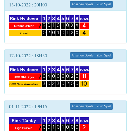
13-10-2022 : 20H00
Ansehen Spiele
Zum Spiel
1
2
3
4
5
6
7
8
Rink Hvidovre
TOTAL
4
2
0
1
0
1
0
X
X
Grønne æbler
4
0
2
0
1
0
1
X
X
Xcowi
17-10-2022 : 18H30
Ansehen Spiele
Zum Spiel
1
2
3
4
5
6
7
8
Rink Hvidovre
TOTAL
11
0
4
0
0
2
0
2
3
HCC Old Boys
10
3
0
2
3
0
2
0
0
GCC New Wannabes
01-11-2022 : 19H15
Ansehen Spiele
Zum Spiel
1
2
3
4
5
6
7
8
Rink Tårnby
TOTAL
2
0
0
1
0
1
0
0
0
Lige Præcis