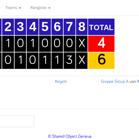
Teams
Rangliste
2
3
4
5
6
7
8
TOTAL
4
1
0
1
0
0
0
X
6
0
1
0
1
1
3
X
Regeln
Gruppe Group A
von
R
© Shared Object, Geneva