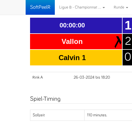
SoftPeelR
Ligue B - Championnat ...
Runde
1
00:00:00
2
Vallon
0
Calvin 1
Rink A
26-03-2024 bis 18:20
Spiel-Timing
Sollzeit
110 minutes.