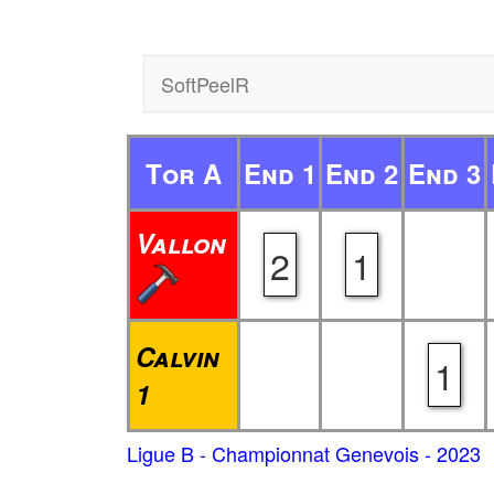
SoftPeelR
Tor A
End 1
End 2
End 3
Vallon
2
1
Calvin
1
1
Ligue B - Championnat Genevois - 2023