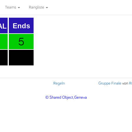
Teams
Rangliste
Ends
AL
5
3
Regeln
Gruppe Finale
von
R
© Shared Object, Geneva