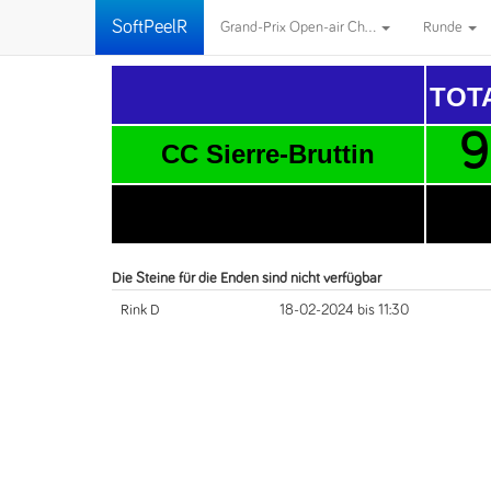
SoftPeelR
Grand-Prix Open-air Ch...
Runde
TOT
9
CC Sierre-Bruttin
5
Martin Ingénieurs SA
Die Steine für die Enden sind nicht verfügbar
Rink D
18-02-2024 bis 11:30