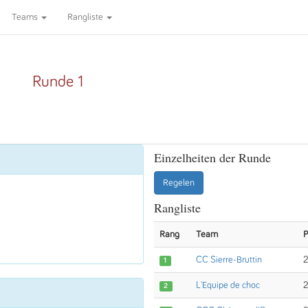
Teams
Rangliste
Runde 1
Einzelheiten der Runde
Regelen
Rangliste
Rang
Team
P
CC Sierre-Bruttin
2
1
L'Equipe de choc
2
2