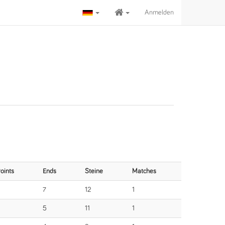
Anmelden
oints
Ends
Steine
Matches
7
12
1
5
11
1