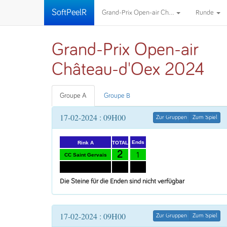
SoftPeelR
Grand-Prix Open-air Ch...
Runde
Grand-Prix Open-air
Château-d'Oex 2024
Groupe A
Groupe B
17-02-2024 : 09H00
Zur Gruppen
Zum Spiel
Ends
TOTAL
Rink A
2
1
CC Saint Gervais
12
7
CC Sierre-Bruttin
Die Steine für die Enden sind nicht verfügbar
17-02-2024 : 09H00
Zur Gruppen
Zum Spiel