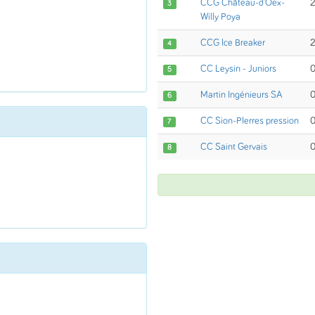
CCG Château-d'Oex-
2
3
Willy Poya
CCG Ice Breaker
2
4
CC Leysin - Juniors
5
Martin Ingénieurs SA
6
CC Sion-PIerres pression
7
CC Saint Gervais
8