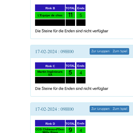
Ends
TOTAL
Rink B
11
5
L'Equipe de choc
4
CC Sion-PIerres
3
pression
Die Steine für die Enden sind nicht verfügbar
17-02-2024 : 09H00
Zur Gruppen
Zum Spiel
Ends
TOTAL
Rink C
5
Martin Ingénieurs
4
SA
7
4
CCG Ice Breaker
Die Steine für die Enden sind nicht verfügbar
17-02-2024 : 09H00
Zur Gruppen
Zum Spiel
Ends
TOTAL
Rink D
9
CCG Château-d'Oex-
4
Willy Poya