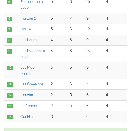
Pierrettes et le
5
8
15
4
5
Loup
Horizon 2
5
7
9
4
6
Douze
5
6
12
4
7
Les Loups
4
6
9
4
8
Les Manches à
3
8
13
4
9
balai
Les Mesh-
3
6
9
4
10
Mesh
Les Gravalons
2
6
7
4
11
Horizon 1
2
5
6
4
12
La Perche
2
5
6
4
13
CurlHirt
0
4
6
4
14