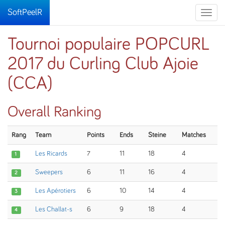
SoftPeelR
Toggle
naviga
Tournoi populaire POPCURL
2017 du Curling Club Ajoie
(CCA)
Overall Ranking
Rang
Team
Points
Ends
Steine
Matches
Les Ricards
7
11
18
4
1
Sweepers
6
11
16
4
2
Les Apérotiers
6
10
14
4
3
Les Challat-s
6
9
18
4
4