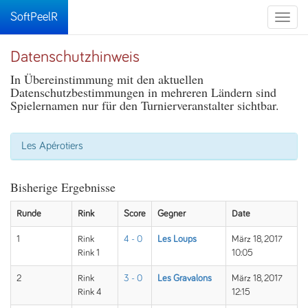
SoftPeelR
Toggle
naviga
Datenschutzhinweis
In Übereinstimmung mit den aktuellen
Datenschutzbestimmungen in mehreren Ländern sind
Spielernamen nur für den Turnierveranstalter sichtbar.
Les Apérotiers
Bisherige Ergebnisse
Runde
Rink
Score
Gegner
Date
1
Rink
4 - 0
Les Loups
März 18, 2017
Rink 1
10:05
2
Rink
3 - 0
Les Gravalons
März 18, 2017
Rink 4
12:15