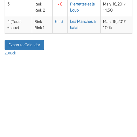
3
Rink
1 - 6
Pierrettes et le
März 18, 2017
Rink 2
Loup
14:30
4 (Tours
Rink
6 - 3
Les Manches à
März 18, 2017
finaux)
Rink 1
balai
17:05
Export to Calendar
Zurück