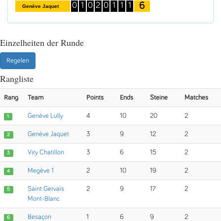
6
0
1
0
2
0
1
1
1
Genève Jaquet
Einzelheiten der Runde
Regelen
Rangliste
Rang
Team
Points
Ends
Steine
Matches
Genève Lully
4
10
20
2
1
Genève Jaquet
3
9
12
2
2
Viry Chatillon
3
6
15
2
3
Megève 1
2
10
19
2
4
Saint Gervais
2
9
17
2
5
Mont-Blanc
Besaçon
1
6
9
2
6