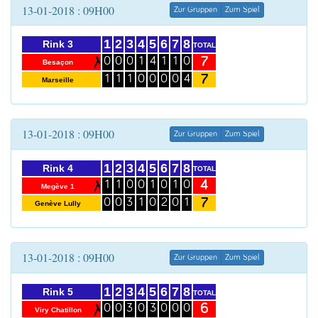
13-01-2018 : 09H00
Zur Gruppen
Zum Spiel
1
2
3
4
5
6
7
8
Rink 3
TOTAL
7
0
0
0
1
4
1
1
0
Besaçon
7
1
1
1
0
0
0
0
4
Marseille
13-01-2018 : 09H00
Zur Gruppen
Zum Spiel
1
2
3
4
5
6
7
8
Rink 4
TOTAL
4
1
1
0
0
1
0
1
0
Megève 1
7
0
0
3
1
0
2
0
1
Genève Lully
13-01-2018 : 09H00
Zur Gruppen
Zum Spiel
1
2
3
4
5
6
7
8
Rink 5
TOTAL
6
0
0
3
0
3
0
0
0
Viry Chatillon