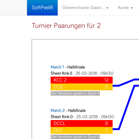
SoftPeelR
Österreichische Staats...
Runde
Turnier Paarungen für 2
Match 1
- Halbfinale
Sheet Rink E
- 25-03-2018 - 09H30
KCC 2
12
CCS
2
Der Verlierer spielt in Spiel 4.
Match 2
- Halbfinale
Sheet Rink D
- 25-03-2018 - 09H30
DCCL
8
OCC
7
Der Verlierer spielt in Spiel 4.