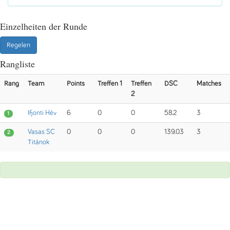
Einzelheiten der Runde
Regelen
Rangliste
Rang
Team
Points
Treffen 1
Treffen
DSC
Matches
2
Ifjonti Hév
6
0
0
58.2
3
1
Vasas SC
0
0
0
139.03
3
2
Titánok