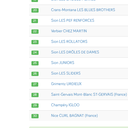
Crans-Montana LES BLUES BROTHERS
20
Sion LES PEF RENFORCES
21
Verbier CHEZ MARTIN
22
Sion LES ROLLATORS
23
Sion LES DRÔLES DE DAMES
24
Sion JUNIORS
25
Sion LES SLIDERS
26
Grimentz URDIEUX
27
Saint-Gervais Mont-Blanc ST-GERVAIS (France)
28
Champéry IGLOO
29
Nice CURL BAGNAT (France)
30