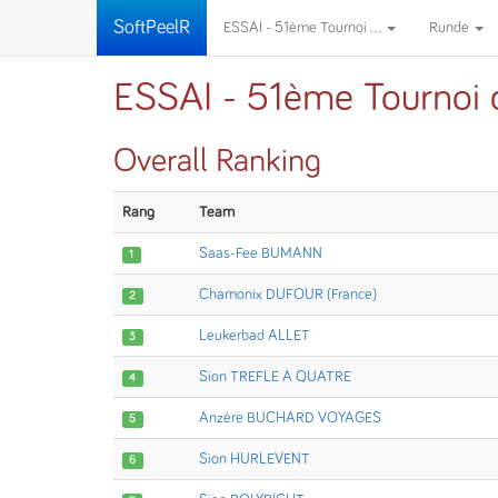
SoftPeelR
ESSAI - 51ème Tournoi ...
Runde
ESSAI - 51ème Tournoi d
Overall Ranking
Rang
Team
Saas-Fee BUMANN
1
Chamonix DUFOUR (France)
2
Leukerbad ALLET
3
Sion TREFLE A QUATRE
4
Anzère BUCHARD VOYAGES
5
Sion HURLEVENT
6