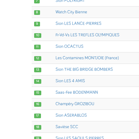
Sion POLYRIGHT
7
Watch City Bienne
8
Sion LES LANCE-PIERRES
9
Fr-Vd-Vs LES TREFLES OLYMPIQUES
10
Sion OCACTUS
11
Les Contamines MONTJOIE (France)
12
Sion THE BIG BRIDGE BOMBERS
13
Sion LES 4 AMIS
14
Saas-Fee BODENMANN
15
Champéry GROZIBOU
16
Sion ASERABLOS
17
Savièse SCC
18
Sion LES SAOULS PIERRES
19