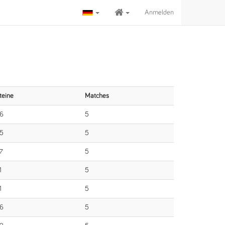
Anmelden
teine
Matches
6
5
5
5
7
5
1
5
1
5
6
5