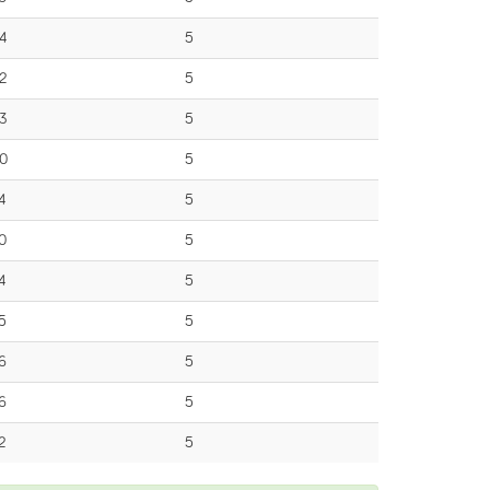
4
5
2
5
3
5
0
5
4
5
0
5
4
5
5
5
6
5
6
5
2
5