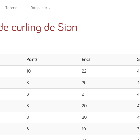
Teams
Rangliste
e curling de Sion
Points
Ends
S
10
22
4
8
25
4
8
21
4
8
20
4
8
20
4
8
19
3