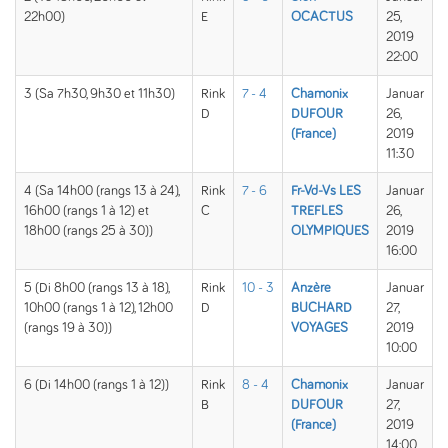
22h00)
E
OCACTUS
25,
2019
22:00
3 (Sa 7h30, 9h30 et 11h30)
Rink
7 - 4
Chamonix
Januar
D
DUFOUR
26,
(France)
2019
11:30
4 (Sa 14h00 (rangs 13 à 24),
Rink
7 - 6
Fr-Vd-Vs LES
Januar
16h00 (rangs 1 à 12) et
C
TREFLES
26,
18h00 (rangs 25 à 30))
OLYMPIQUES
2019
16:00
5 (Di 8h00 (rangs 13 à 18),
Rink
10 - 3
Anzère
Januar
10h00 (rangs 1 à 12), 12h00
D
BUCHARD
27,
(rangs 19 à 30))
VOYAGES
2019
10:00
6 (Di 14h00 (rangs 1 à 12))
Rink
8 - 4
Chamonix
Januar
B
DUFOUR
27,
(France)
2019
14:00