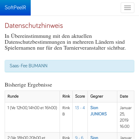
SoftPeelR
Toggle
naviga
Datenschutzhinweis
In Übereinstimmung mit den aktuellen
Datenschutzbestimmungen in mehreren Ländern sind
Spielernamen nur für den Turnierveranstalter sichtbar.
Saas-Fee BUMANN
Bisherige Ergebnisse
Runde
Rink
Score
Gegner
Date
1 (Ve 12h00, 14h00 et 16h00)
Rink
13 - 4
Sion
Januar
B
JUNIORS
25,
2019
16:00
2 (Ve 18h00, 20h00 et
Rink
9 - 6
Sion
Januar