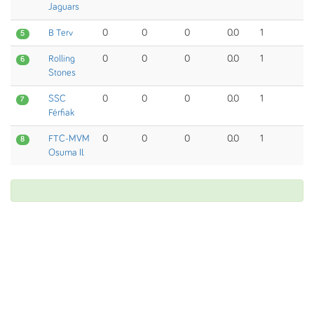
Jaguars
B Terv
0
0
0
0.0
1
5
Rolling
0
0
0
0.0
1
6
Stones
SSC
0
0
0
0.0
1
7
Férfiak
FTC-MVM
0
0
0
0.0
1
8
Osuma II.