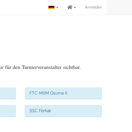
Anmelden
für den Turnierveranstalter sichtbar.
FTC-MVM Osuma II.
SSC Férfiak