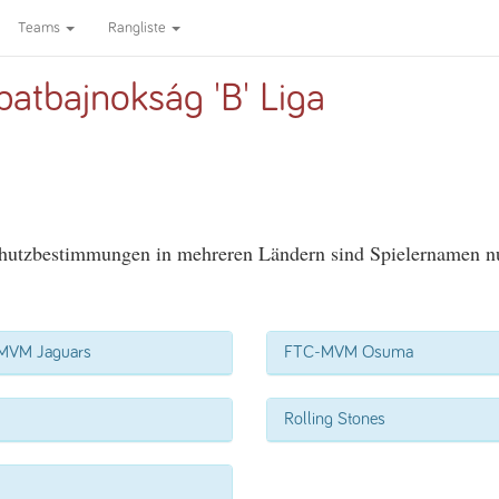
Teams
Rangliste
atbajnokság 'B' Liga
utzbestimmungen in mehreren Ländern sind Spielernamen nur 
MVM Jaguars
FTC-MVM Osuma
Rolling Stones