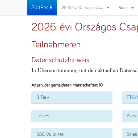
SoftPeelR
2026. évi Országos Csa...
Runde
2026. évi Országos Csap
Teilnehmeren
Datenschutzhinweis
In Übereinstimmung mit den aktuellen Datensch
Anzahl der gemeldeten Mannschaften: 10
B Terv
FTC-
Losers
Piatra
SSC Vulptices
Schei