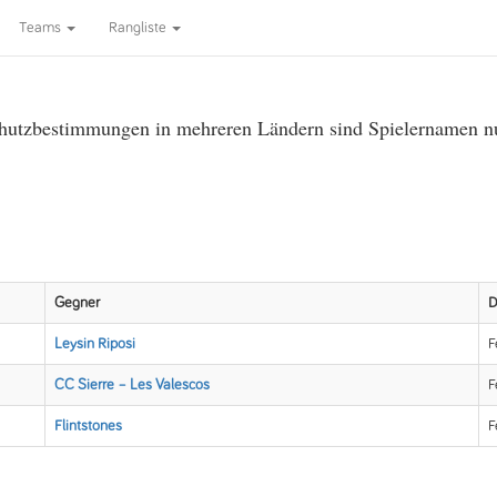
Teams
Rangliste
utzbestimmungen in mehreren Ländern sind Spielernamen nur 
Gegner
D
Leysin Riposi
F
CC Sierre – Les Valescos
F
Flintstones
F