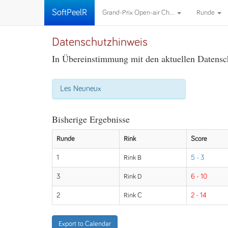
SoftPeelR
Grand-Prix Open-air Ch...
Runde
Datenschutzhinweis
In Übereinstimmung mit den aktuellen Datensch
Les Neuneux
Bisherige Ergebnisse
Runde
Rink
Score
1
Rink B
5 - 3
3
Rink D
6 - 10
2
Rink C
2 - 14
Export to Calendar