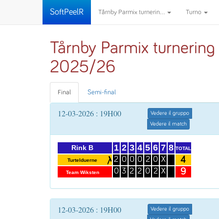
SoftPeelR
Tårnby Parmix turnerin...
Turno
Tårnby Parmix turnering
2025/26
Final
Semi-final
12-03-2026 : 19H00
Vedere il gruppo
Vedere il match
1
2
3
4
5
6
7
8
Rink B
TOTAL
4
2
0
0
0
2
0
X
Turtelduerne
9
0
3
2
2
0
2
X
Team Wiksten
12-03-2026 : 19H00
Vedere il gruppo