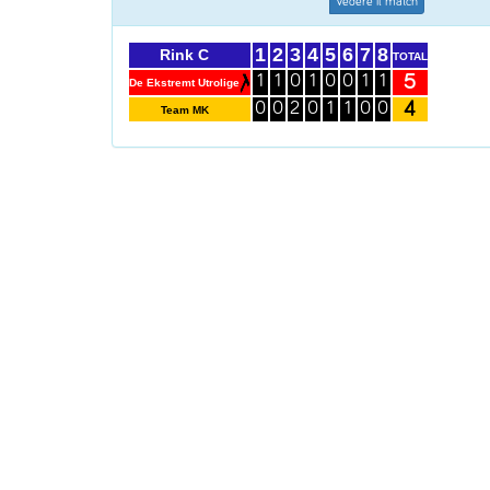
Vedere il match
1
2
3
4
5
6
7
8
Rink C
TOTAL
5
1
1
0
1
0
0
1
1
De Ekstremt Utrolige
4
0
0
2
0
1
1
0
0
Team MK