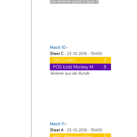
Der Verlierer spielt in Spiel 11.
Match 10
-
Sheet C
- 23-10-2016 - 15H00
Old Curlers
3
POS Łódź Monkey M
8
Verlierer aus der Runde
Match 11
-
Sheet A
- 23-10-2016 - 15H00
MCC Warszawa Plan
5