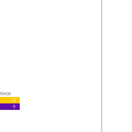
 15H00
10
9