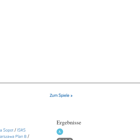
Zum Spiele »
Ergebnisse
ta Sopot
/
ISRS
A
rszawa Plan B
/