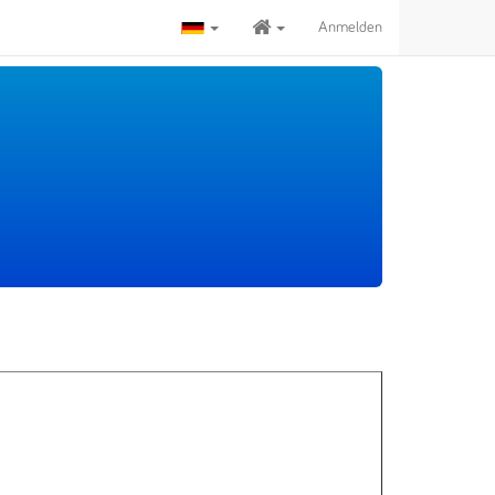
Anmelden