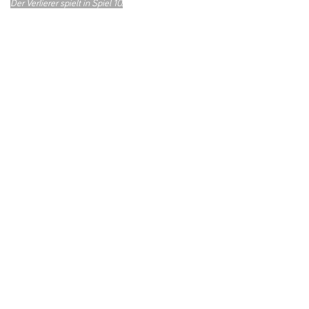
Der Verlierer spielt in Spiel 10.