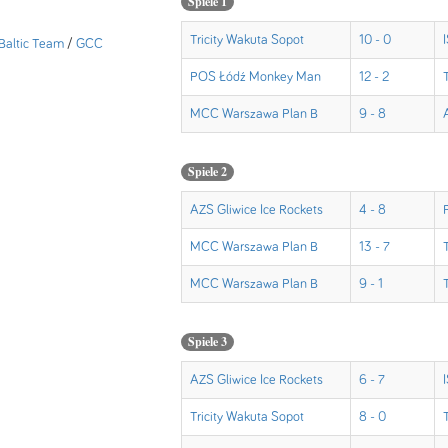
Spiele 1
Tricity Wakuta Sopot
10 - 0
Baltic Team
/
GCC
POS Łódź Monkey Man
12 - 2
MCC Warszawa Plan B
9 - 8
Spiele 2
AZS Gliwice Ice Rockets
4 - 8
MCC Warszawa Plan B
13 - 7
MCC Warszawa Plan B
9 - 1
Spiele 3
AZS Gliwice Ice Rockets
6 - 7
Tricity Wakuta Sopot
8 - 0