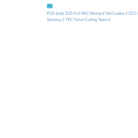
B
POS Łódź 30STH
/
KKC Mistral
/
Old Curlers
/
SCC 
Seniorzy
/
TKC Toruń Curling Team
/