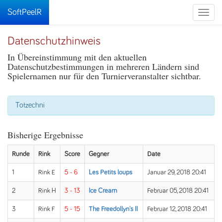
SoftPeelR
Toggle
naviga
Datenschutzhinweis
In Übereinstimmung mit den aktuellen
Datenschutzbestimmungen in mehreren Ländern sind
Spielernamen nur für den Turnierveranstalter sichtbar.
Totzechni
Bisherige Ergebnisse
Runde
Rink
Score
Gegner
Date
1
Rink E
5 - 6
Les Petits loups
Januar 29, 2018 20:41
2
Rink H
3 - 13
Ice Cream
Februar 05, 2018 20:41
3
Rink F
5 - 15
The Freedollyn's II
Februar 12, 2018 20:41