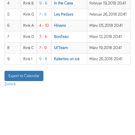
4
Rink B
9 - 6
In the Casa
Februar 19, 2018 20:41
5
Rink G
7 - 6
Les Pedzes
Februar 26, 2018 20:41
6
Rink A
4 - 10
Hinano
März 05, 2018 20:41
7
Rink D
3 - 6
Bord'eau
März 12, 2018 20:41
8
Rink C
7 - 9
Ul'Team
März 19, 2018 20:41
9
Rink I
9 - 8
Kekettes on ice
März 26, 2018 20:41
Export to Calendar
Zurück