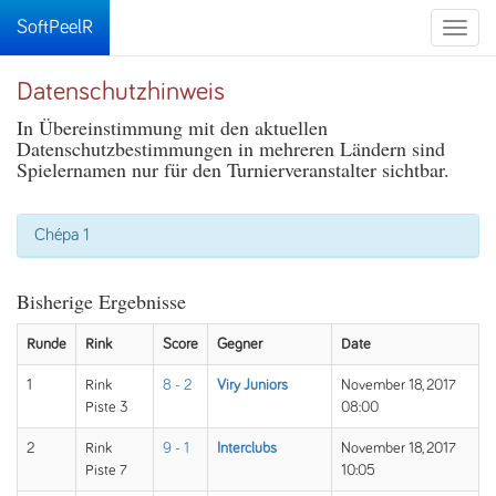
SoftPeelR
Toggle
naviga
Datenschutzhinweis
In Übereinstimmung mit den aktuellen
Datenschutzbestimmungen in mehreren Ländern sind
Spielernamen nur für den Turnierveranstalter sichtbar.
Chépa 1
Bisherige Ergebnisse
Runde
Rink
Score
Gegner
Date
1
Rink
8 - 2
Viry Juniors
November 18, 2017
Piste 3
08:00
2
Rink
9 - 1
Interclubs
November 18, 2017
Piste 7
10:05