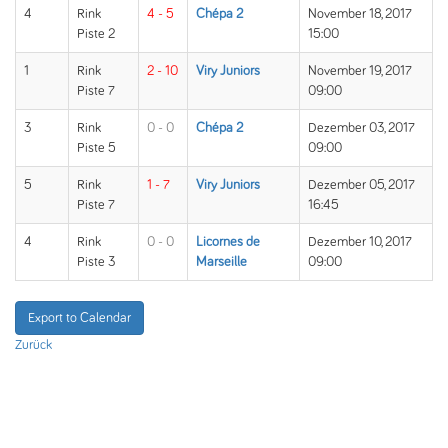
4
Rink
4 - 5
Chépa 2
November 18, 2017
Piste 2
15:00
1
Rink
2 - 10
Viry Juniors
November 19, 2017
Piste 7
09:00
3
Rink
0 - 0
Chépa 2
Dezember 03, 2017
Piste 5
09:00
5
Rink
1 - 7
Viry Juniors
Dezember 05, 2017
Piste 7
16:45
4
Rink
0 - 0
Licornes de
Dezember 10, 2017
Piste 3
Marseille
09:00
Export to Calendar
Zurück