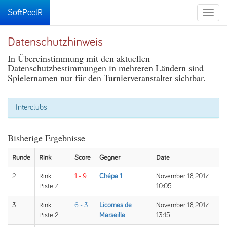
SoftPeelR
Toggle
naviga
Datenschutzhinweis
In Übereinstimmung mit den aktuellen
Datenschutzbestimmungen in mehreren Ländern sind
Spielernamen nur für den Turnierveranstalter sichtbar.
Interclubs
Bisherige Ergebnisse
Runde
Rink
Score
Gegner
Date
2
Rink
1 - 9
Chépa 1
November 18, 2017
Piste 7
10:05
3
Rink
6 - 3
Licornes de
November 18, 2017
Piste 2
Marseille
13:15