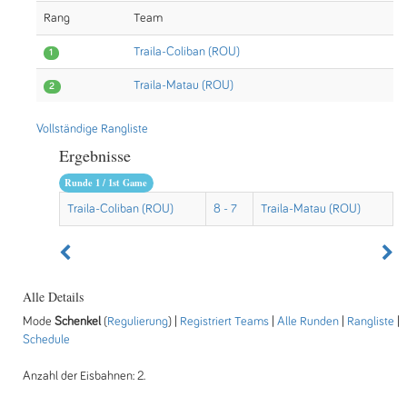
Rang
Team
Traila-Coliban (ROU)
1
Traila-Matau (ROU)
2
Vollständige Rangliste
Ergebnisse
Runde 1 / 1st Game
Traila-Coliban (ROU)
8 - 7
Traila-Matau (ROU)
Alle Details
Mode
Schenkel
(
Regulierung
) |
Registriert Teams
|
Alle Runden
|
Rangliste
|
Schedule
Anzahl der Eisbahnen: 2.