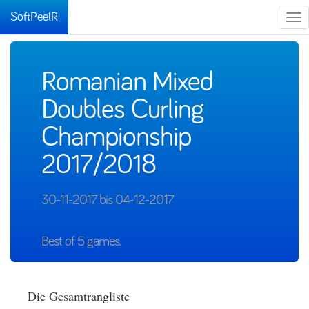
SoftPeelR
Tog
nav
Romanian Mixed
Doubles Curling
Championship
2017/2018
30-11-2017 bis 04-12-2017
Best of 5 games.
Die Gesamtrangliste