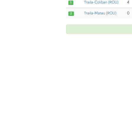
Traila-Coliban (ROU)
4
1
Traila-Matau (ROU)
0
2