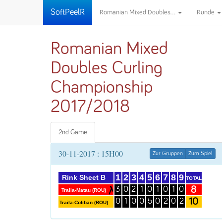
SoftPeelR
Romanian Mixed Doubles...
Runde
Romanian Mixed
Doubles Curling
Championship
2017/2018
2nd Game
30-11-2017 : 15H00
Zur Gruppen
Zum Spiel
1
2
3
4
5
6
7
8
9
Rink Sheet B
TOTAL
8
3
0
2
1
0
1
0
1
0
Traila-Matau (ROU)
10
0
1
0
0
5
0
2
0
2
Traila-Coliban (ROU)