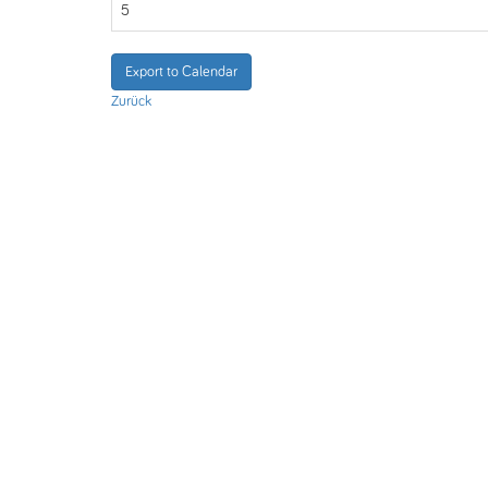
5
Export to Calendar
Zurück