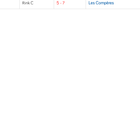
Rink C
5 - 7
Les Compères