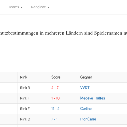
Teams
Rangliste
utzbestimmungen in mehreren Ländern sind Spielernamen nur 
Rink
Score
Gegner
Rink B
4 - 7
VVDT
Rink F
1 - 10
Megève Truffes
Rink E
11 - 4
Curline
Rink D
7 - 1
PionCarré