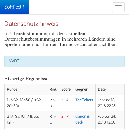
SoftPeelR
Toggle
naviga
Datenschutzhinweis
In Übereinstimmung mit den aktuellen
Datenschutzbestimmungen in mehreren Ländern sind
Spielernamen nur für den Turnierveranstalter sichtbar.
VVDT
Bisherige Ergebnisse
Runde
Rink
Score
Gegner
Date
1 (A: Ve. 18h30 / B: Ve.
Rink
7 - 4
TopGolfers
Februar 18,
20h30)
B
2018 22:28
2 (A: Sa. 10h / B: Sa.
Rink
2 - 7
Canon is
Februar 24,
12h)
C
back
2018 12:00