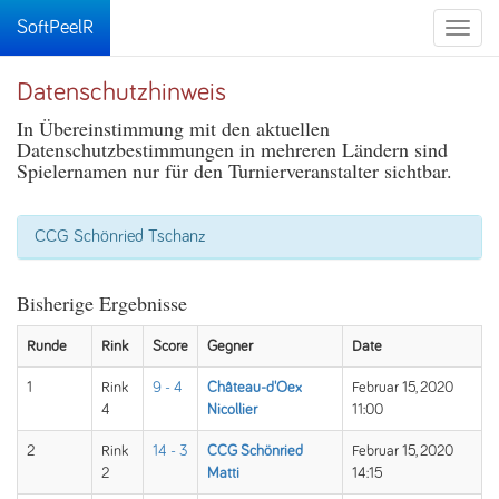
SoftPeelR
Toggle
naviga
Datenschutzhinweis
In Übereinstimmung mit den aktuellen
Datenschutzbestimmungen in mehreren Ländern sind
Spielernamen nur für den Turnierveranstalter sichtbar.
CCG Schönried Tschanz
Bisherige Ergebnisse
Runde
Rink
Score
Gegner
Date
1
Rink
9 - 4
Château-d'Oex
Februar 15, 2020
4
Nicollier
11:00
2
Rink
14 - 3
CCG Schönried
Februar 15, 2020
2
Matti
14:15