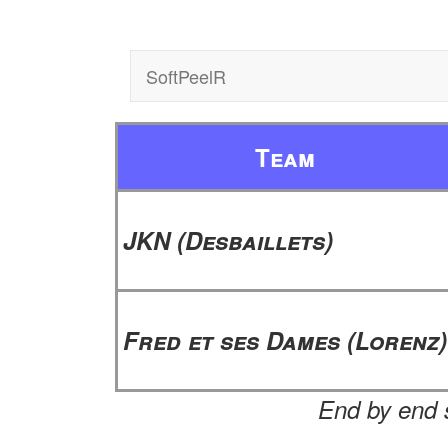
SoftPeelR
Team
JKN (Desbaillets)
Fred et ses Dames (Lorenz)
End by end s