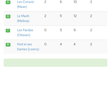
Les Consuls
2
6
10
2
5
(Meier)
Le Mardi
2
5
12
2
6
(Mellina)
Les Pandas
0
5
9
2
7
(Ottesen)
Fred et ses
0
4
4
2
8
Dames (Lorenz)