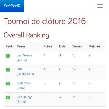
SoftPeelR
Toggle
naviga
Tournoi de clôture 2016
Overall Ranking
Rank
Team
Points
Ends
Stones
Matches
Les Trésors
4
8
15
2
1
(Artico)
JKN
4
7
12
2
2
(Desbaillets)
Slidermen
2
7
11
2
3
(Lanz)
CoeurLinge
2
6
13
2
4
(Suter)