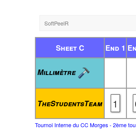
SoftPeelR
Sheet C
End 1
En
Millimètre
1
TheStudentsTeam
Tournoi Interne du CC Morges - 2ème tou