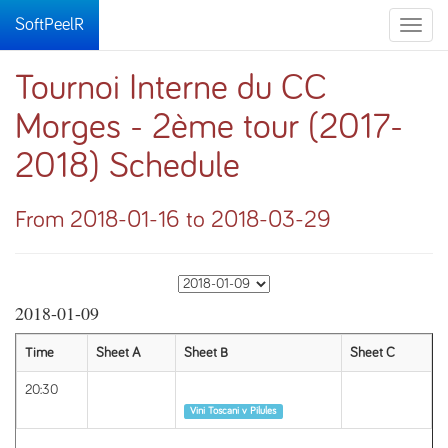
SoftPeelR
Toggle
naviga
Tournoi Interne du CC
Morges - 2ème tour (2017-
2018) Schedule
From 2018-01-16 to 2018-03-29
2018-01-09
Time
Sheet A
Sheet B
Sheet C
20:30
Round 1
Vini Toscani v Pilules