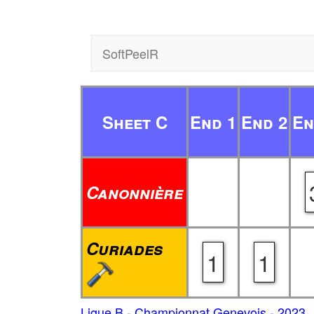
SoftPeelR
Sheet C
End 1
End 2
En
Canonnière
Curiades
1
1
Ligue B - Championnat Genevois - 2023