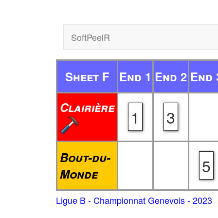
SoftPeelR
Sheet F
End 1
End 2
End 
Clairière
1
3
Bout-du-
5
Monde
Ligue B - Championnat Genevois - 2023