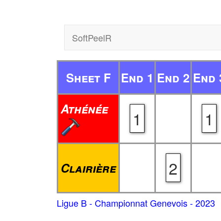
SoftPeelR
Sheet F
End 1
End 2
End 
Athénée
1
1
2
Clairière
Ligue B - Championnat Genevois - 2023