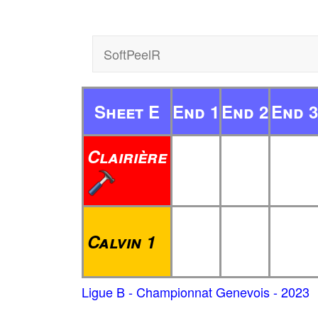
SoftPeelR
Sheet E
End 1
End 2
End 3
Clairière
Calvin 1
Ligue B - Championnat Genevois - 2023