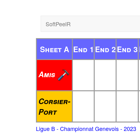
SoftPeelR
Sheet A
End 1
End 2
End 3
Amis
Corsier-
Port
Ligue B - Championnat Genevois - 2023