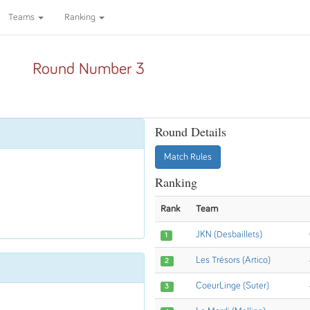
Teams
Ranking
Round Number 3
Round Details
Match Rules
Ranking
Rank
Team
JKN (Desbaillets)
1
Les Trésors (Artico)
2
CoeurLinge (Suter)
3