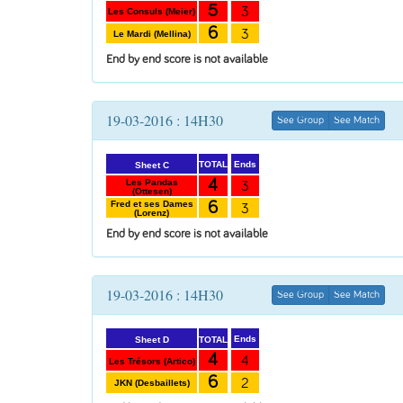
5
3
Les Consuls (Meier)
6
3
Le Mardi (Mellina)
End by end score is not available
19-03-2016 : 14H30
See Group
See Match
Ends
TOTAL
Sheet C
4
Les Pandas
3
(Ottesen)
6
Fred et ses Dames
3
(Lorenz)
End by end score is not available
19-03-2016 : 14H30
See Group
See Match
Ends
TOTAL
Sheet D
4
4
Les Trésors (Artico)
6
2
JKN (Desbaillets)