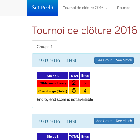
SoftPeelR
Tournoi de clôture 2016
Rounds
Tournoi de clôture 2016
Groupe 1
19-03-2016 : 14H30
See Group
See Match
Ends
TOTAL
Sheet A
2
2
Slidermen (Lanz)
5
4
CoeurLinge (Suter)
End by end score is not available
19-03-2016 : 14H30
See Group
See Match
Ends
TOTAL
Sheet B