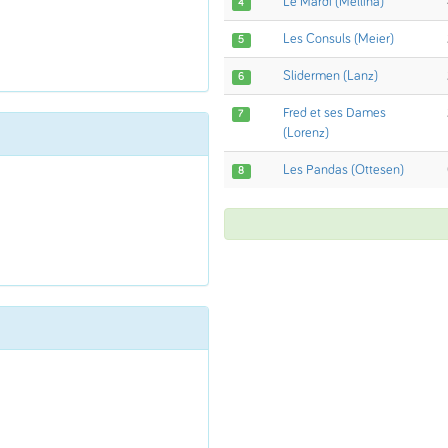
Le Mardi (Mellina)
4
Les Consuls (Meier)
5
Slidermen (Lanz)
6
Fred et ses Dames
7
(Lorenz)
Les Pandas (Ottesen)
8