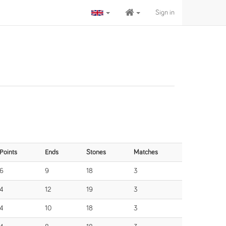
Sign in
Points
Ends
Stones
Matches
6
9
18
3
4
12
19
3
4
10
18
3