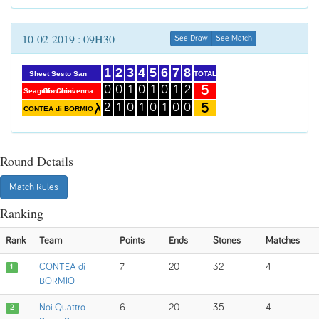
10-02-2019 : 09H30
See Draw
See Match
1
2
3
4
5
6
7
8
TOTAL
Sheet Sesto San
5
0
0
1
0
1
0
1
2
Seagulls Chiavenna
Giovanni
5
2
1
0
1
0
1
0
0
CONTEA di BORMIO
Round Details
Match Rules
Ranking
Rank
Team
Points
Ends
Stones
Matches
CONTEA di
7
20
32
4
1
BORMIO
Noi Quattro
6
20
35
4
2