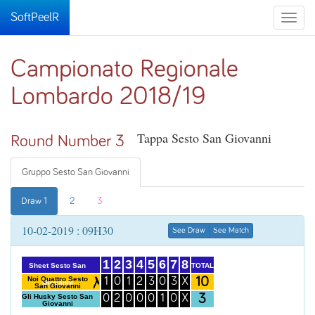
SoftPeelR
Toggle
naviga
Campionato Regionale
Lombardo 2018/19
Tappa Sesto San Giovanni
Round Number 3
Gruppo Sesto San Giovanni
Draw 1
2
3
10-02-2019 : 09H30
See Draw
See Match
1
2
3
4
5
6
7
8
TOTAL
Sheet Sesto San
10
Noi Quattro Sesto
1
0
1
2
3
0
3
X
Giovanni
San Giovanni
3
Gli Husky Sesto San
0
2
0
0
0
1
0
X
Giovanni